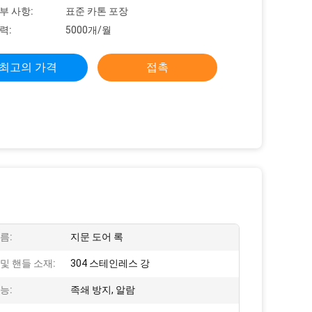
부 사항:
표준 카톤 포장
력:
5000개/월
최고의 가격
접촉
름:
지문 도어 록
및 핸들 소재:
304 스테인레스 강
능:
족쇄 방지, 알람