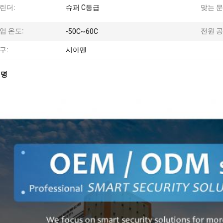
린더:
슈퍼 C등급
맞는 문
업 온도:
전원 공
-50C~60C
구:
시아멘
설명