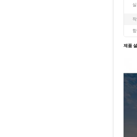
실
작
항
제품 