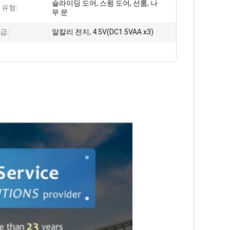
슬라이딩 도어, 스윙 도어, 선룸, 나
 유형:
무 문
급:
알칼리 전지, 4.5V(DC1.5VAA x3)