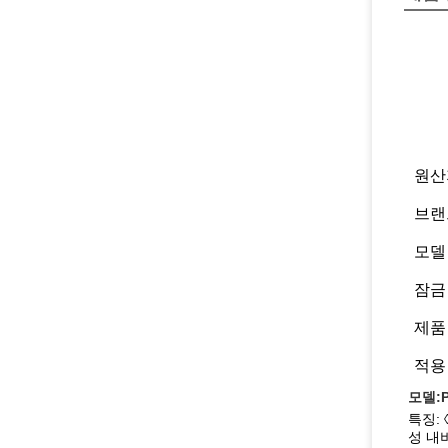
원산
브랜
모델
잠금
제품
적용
모델:P
특징: 
성 내비