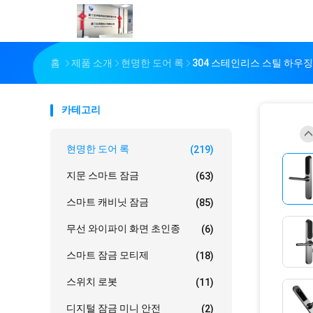
홈
제품 소개
현명한 도어 록
304 스테인리스 스틸 하우징
카테고리
현명한 도어 록
(219)
지문 스마트 잠금
(63)
스마트 캐비닛 잠금
(85)
무선 와이파이 화면 초인종
(6)
스마트 잠금 모티제
(18)
스위치 로봇
(11)
디지털 잠금 미니 안전
(2)