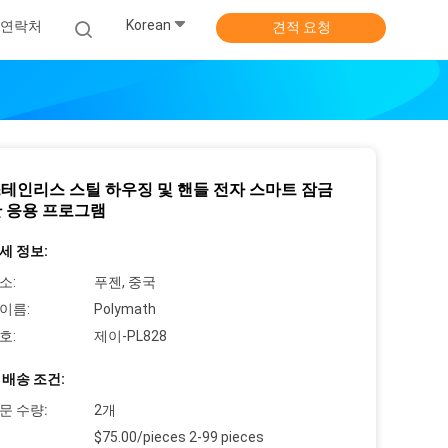
Korean
연락처
견적 요청
 스테인리스 스틸 하우징 및 핸들 전자 스마트 잠금
 응용 프로그램
세 정보:
소:
푸젠, 중국
이름:
Polymath
호:
제이-PL828
 배송 조건:
문 수량:
2개
$75.00/pieces 2-99 pieces