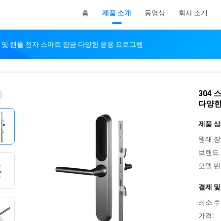
홈
제품 소개
동영상
회사 소개
 및 핸들 전자 스마트 잠금 다양한 응용 프로그램
304
다양한
제품 상
원래 장
브랜드 
모델 번
결제 및
최소 주
가격: