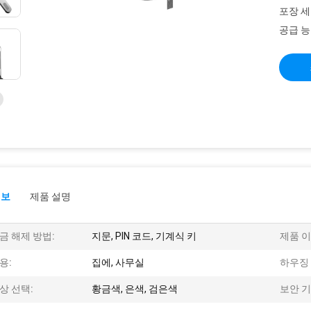
포장 세
공급 능
정보
제품 설명
금 해제 방법:
지문, PIN 코드, 기계식 키
제품 이
용:
집에, 사무실
하우징 
상 선택:
황금색, 은색, 검은색
보안 기