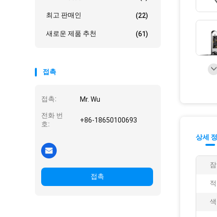
최고 판매인
(22)
새로운 제품 추천
(61)
접촉
접촉:
Mr. Wu
전화 번
+86-18650100693
호:
상세 
잠
접촉
적
색