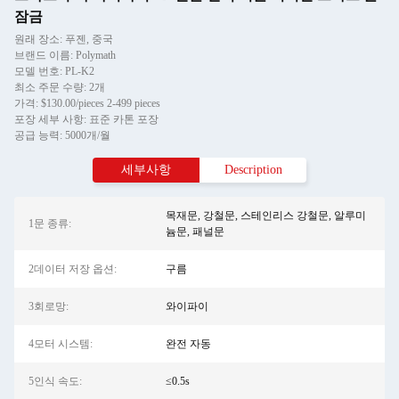
잠금
원래 장소: 푸젠, 중국
브랜드 이름: Polymath
모델 번호: PL-K2
최소 주문 수량: 2개
가격: $130.00/pieces 2-499 pieces
포장 세부 사항: 표준 카톤 포장
공급 능력: 5000개/월
세부사항
Description
목재문, 강철문, 스테인리스 강철문, 알루미
1문 종류:
늄문, 패널문
2데이터 저장 옵션:
구름
3회로망:
와이파이
4모터 시스템:
완전 자동
5인식 속도:
≤0.5s