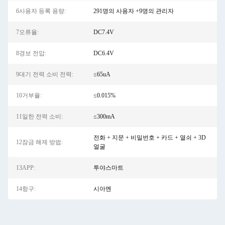
6사용자 등록 용량:
291명의 사용자 +9명의 관리자
7오류율:
DC7.4V
8경보 전압:
DC6.4V
9대기 전력 소비 전력:
≤65uA
10거부율:
≤0.015%
11일한 전력 소비:
≤300mA
전화 + 지문 + 비밀번호 + 카드 + 열쇠 + 3D
12잠금 해제 방법:
얼굴
13APP:
투야스마트
14항구:
시아멘