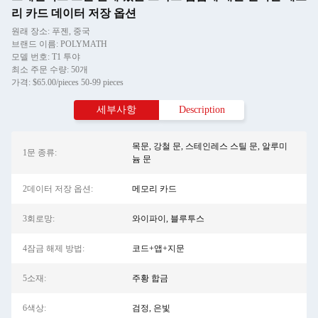
리 카드 데이터 저장 옵션
원래 장소: 푸젠, 중국
브랜드 이름: POLYMATH
모델 번호: T1 투야
최소 주문 수량: 50개
가격: $65.00/pieces 50-99 pieces
세부사항
Description
목문, 강철 문, 스테인레스 스틸 문, 알루미
1문 종류:
늄 문
2데이터 저장 옵션:
메모리 카드
3회로망:
와이파이, 블루투스
4잠금 해제 방법:
코드+앱+지문
5소재:
주황 합금
6색상:
검정, 은빛