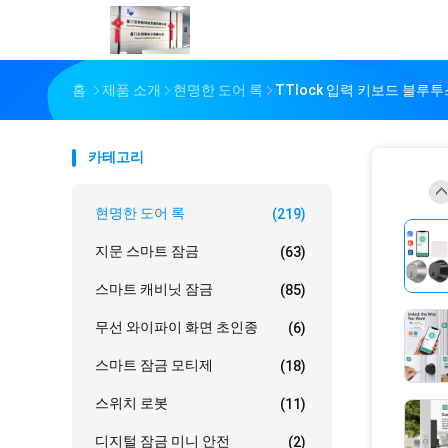
홈
제품 소개
현명한 도어 록
TTlock 입력 키보드 블루
카테고리
현명한 도어 록
(219)
지문 스마트 잠금
(63)
스마트 캐비닛 잠금
(85)
무선 와이파이 화면 초인종
(6)
스마트 잠금 모티제
(18)
스위치 로봇
(11)
디지털 잠금 미니 안전
(2)