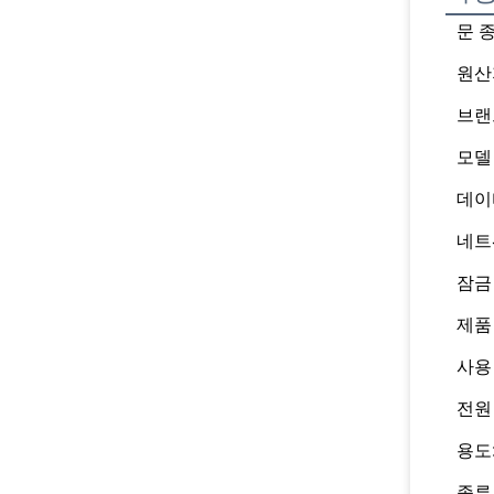
문 
원산
브랜
모델
데이
네트
잠금
제품
사용
전원
용도
종류