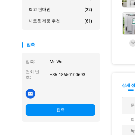
최고 판매인
(22)
새로운 제품 추천
(61)
접촉
접촉:
Mr. Wu
전화 번
+86-18650100693
호:
상세 
문
접촉
회
A