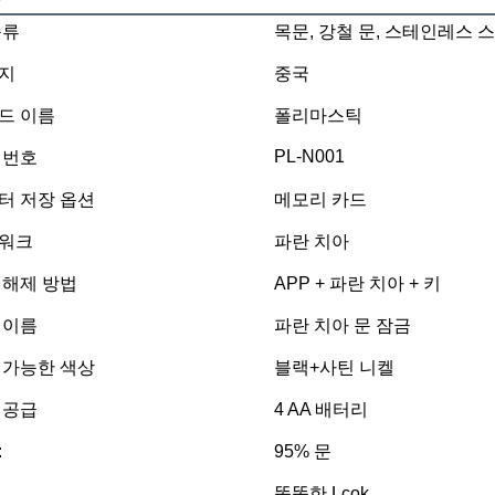
종류
목문, 강철 문, 스테인레스 스
지
중국
드 이름
폴리마스틱
PL-N001
 번호
터 저장 옵션
메모리 카드
워크
파란 치아
 해제 방법
APP + 파란 치아 + 키
 이름
파란 치아 문 잠금
 가능한 색상
블랙+사틴 니켈
 공급
4 AA 배터리
:
95% 문
똑똑한 Lcok