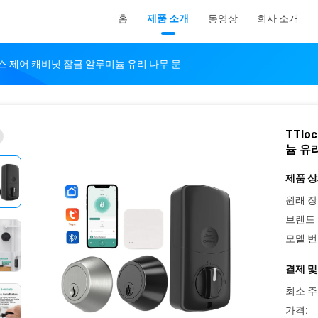
홈
제품 소개
동영상
회사 소개
투스 제어 캐비닛 잠금 알루미늄 유리 나무 문
TTl
늄 유
제품 상
원래 장
브랜드 
모델 번
결제 및
최소 주
가격: