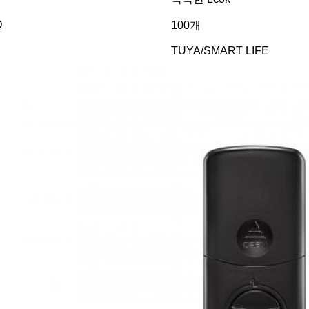
Q
100개
TUYA/SMART LIFE