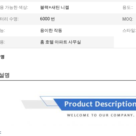
용 가능한 색상:
블랙+새틴 니켈
용도::
터리 수명:
6000 번
MOQ:
능:
용이한 작동
스타일
용:
홈 호텔 아파트 사무실
설명
 설명
양