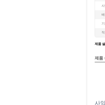
사
배
기
적
제품 
제품
사