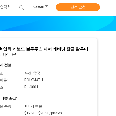
Korean
연락처
견적 요청
ock 입력 키보드 블루투스 제어 캐비닛 잠금 알루미
리 나무 문
세 정보:
소:
푸젠, 중국
이름:
POLYMATH
호:
PL-N001
 배송 조건:
문 수량:
100개 부분
$12.20 - $20.90/pieces