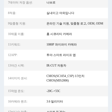
7데이터 저장 옵션:
나브르
8적용:
실내이고 야외입니다
9맞춤형 지원:
온라인 기술 지원, 맞춤형 로고, OEM, ODM
10제품 이름:
홈 시큐리티 카메라
11키워드:
1080P 와이파이 카메라
12APP:
투야 스마트 라이프 앱
13야간 시력:
IR-CUT 자동차
CMOS(SC1054_CSP) 1/3인치
14이미지 센서:
CMOS(MIS2006)
15작업 온도:
-20C-+55C
16카메라 렌즈:
3.6 밀리미터